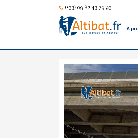
Skip
Skip
(+33) 09 82 43 79 93
to
to
content
content
A pr