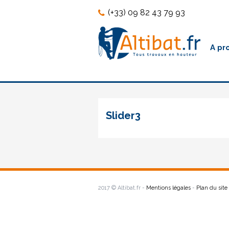
Skip
Skip
(+33) 09 82 43 79 93
to
to
content
content
A pr
Slider3
Slider2
Navigation
2017 © Altibat.fr -
Mentions légales
-
Plan du site
de