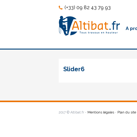
Skip
Skip
(+33) 09 82 43 79 93
to
to
content
content
A pr
Slider6
Slider5
Navigation
2017 © Altibat.fr -
Mentions légales
-
Plan du site
de